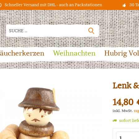
Schneller Versand mit DHL - auch an Packstationen
30 T
äucherkerzen
Weihnachten
Hubrig Vo
Lenk &
14,80 
inkl. MwSt.
zz
sofort lie