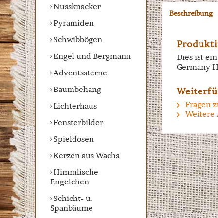
Nussknacker
Beschreibung
Pyramiden
Schwibbögen
Produkti
Engel und Bergmann
Dies ist e
Germany H
Adventssterne
Baumbehang
Weiterfü
Fragen z
Lichterhaus
Weitere 
Fensterbilder
Spieldosen
Kerzen aus Wachs
Himmlische
Engelchen
Schicht- u.
Spanbäume