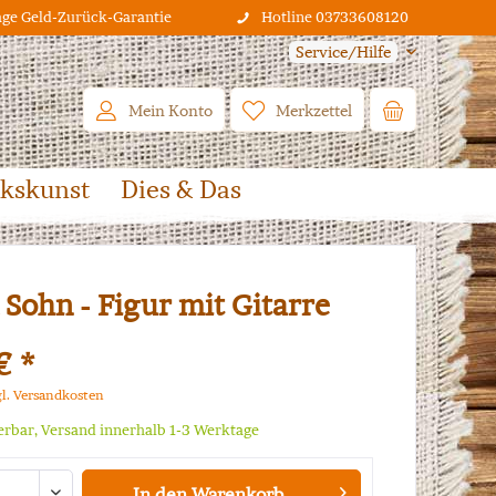
age Geld-Zurück-Garantie
Hotline 03733608120
Service/Hilfe
Mein Konto
Merkzettel
lkskunst
Dies & Das
 Sohn - Figur mit Gitarre
€ *
gl. Versandkosten
ferbar, Versand innerhalb 1-3 Werktage
In den
Warenkorb