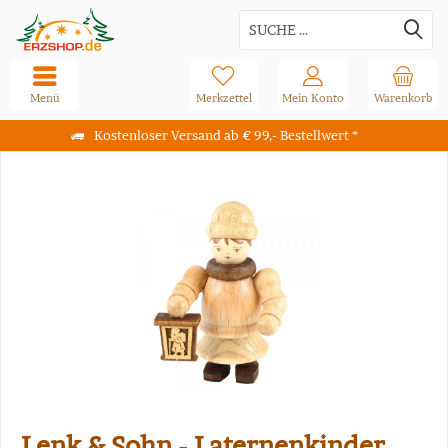
Menü
Merkzettel
Mein Konto
Warenkorb
Kostenloser Versand ab € 99,- Bestellwert *
Lenk & Sohn - Laternenkinder,