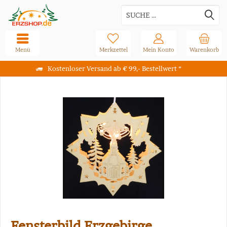
Menü
Merkzettel
Mein Konto
Warenkorb
Kostenloser Versand ab € 99,- Bestellwert *
Fensterbild Erzgebirge