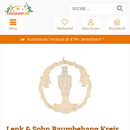
Menü
Merkzettel
Mein Konto
Warenkorb
Kostenloser Versand ab € 99,- Bestellwert *
Lenk & Sohn Baumbehang Kreis