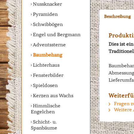
Nussknacker
Pyramiden
Beschreibung
Schwibbögen
Engel und Bergmann
Produkti
Dies ist e
Adventssterne
Traditione
Baumbehang
Lichterhaus
Baumbehang
Abmessung
Fensterbilder
Lieferumfa
Spieldosen
Weiterfü
Kerzen aus Wachs
Fragen z
Himmlische
Weitere 
Engelchen
Schicht- u.
Spanbäume