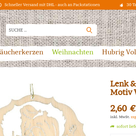
Schneller Versand mit DHL - auch an Packstationen
30 T
äucherkerzen
Weihnachten
Hubrig Vo
Lenk &
Motiv
2,60 €
inkl. MwSt.
zz
sofort lie