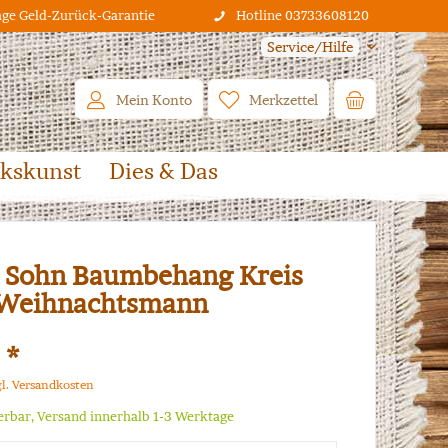
age Geld-Zurück-Garantie
Hotline 03733608120
Service/Hilfe
Mein Konto
Merkzettel
lkskunst
Dies & Das
 Sohn Baumbehang Kreis
 Weihnachtsmann
 *
gl. Versandkosten
ferbar, Versand innerhalb 1-3 Werktage