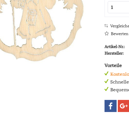
Vergleich
Bewerten
Artikel-Nr.:
Hersteller:
Vorteile
Kostenlo
Schnell
Bequeme