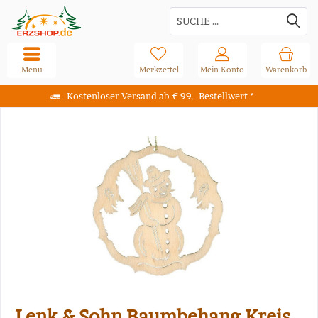
Menü
Merkzettel
Mein Konto
Warenkorb
Kostenloser Versand ab € 99,- Bestellwert *
Lenk & Sohn Baumbehang Kreis