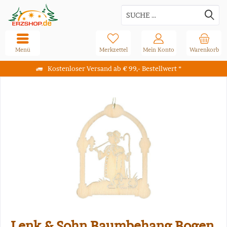
Menü
Merkzettel
Mein Konto
Warenkorb
Kostenloser Versand ab € 99,- Bestellwert *
Lenk & Sohn Baumbehang Bogen