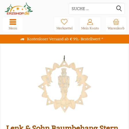
Menü
Merkzettel
Mein Konto
Warenkorb
Kostenloser Versand ab € 99,- Bestellwert *
Lenk & Sohn Baumbehang Stern