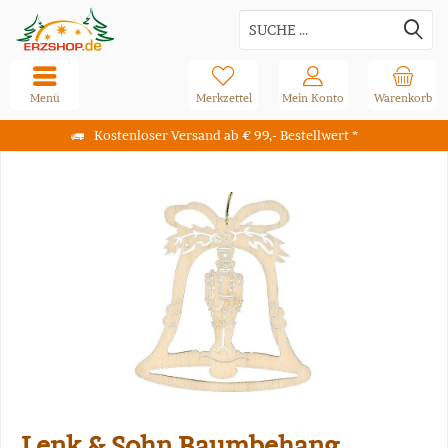
Menü
Merkzettel
Mein Konto
Warenkorb
Kostenloser Versand ab € 99,- Bestellwert *
Lenk & Sohn Baumbehang