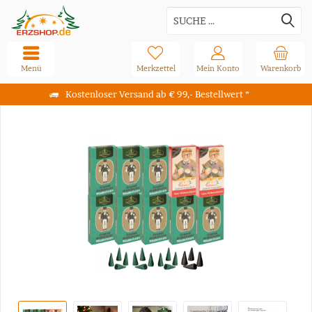
Menü
Merkzettel
Mein Konto
Warenkorb
Kostenloser Versand ab € 99,- Bestellwert *