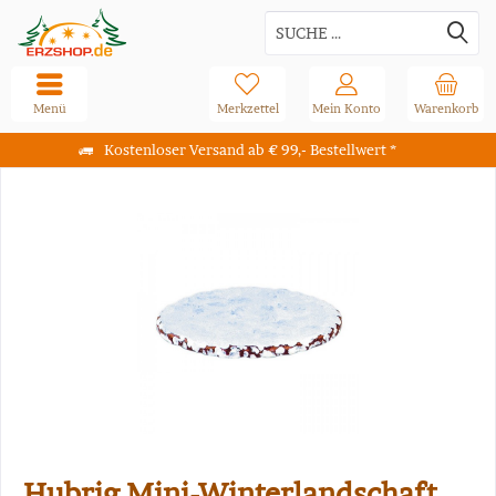
Menü
Merkzettel
Mein Konto
Warenkorb
Kostenloser Versand ab € 99,- Bestellwert *
Hubrig Mini-Winterlandschaft