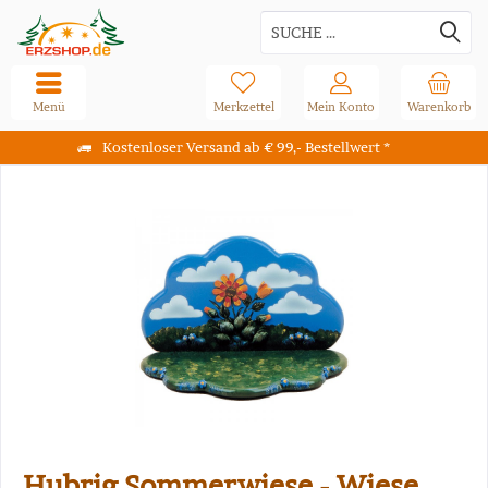
Menü
Merkzettel
Mein Konto
Warenkorb
Kostenloser Versand ab € 99,- Bestellwert *
Hubrig Sommerwiese - Wiese