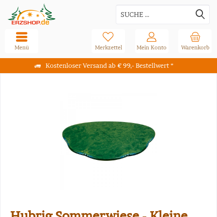
Menü
Merkzettel
Mein Konto
Warenkorb
Kostenloser Versand ab € 99,- Bestellwert *
Hubrig Sommerwiese - Kleine