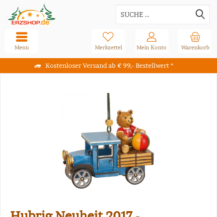
Menü
Merkzettel
Mein Konto
Warenkorb
Kostenloser Versand ab € 99,- Bestellwert *
Hubrig Neuheit 2017 -