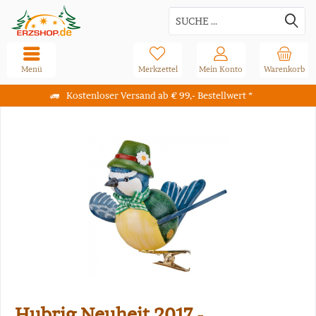
Menü
Merkzettel
Mein Konto
Warenkorb
Kostenloser Versand ab € 99,- Bestellwert *
Hubrig Neuheit 2017 -