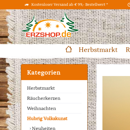
Kostenloser Versand ab € 99,- Bestellwert *
Herbstmarkt
R
Kategorien
Herbstmarkt
Räucherkerzen
Weihnachten
Hubrig Volkskunst
Neuheiten