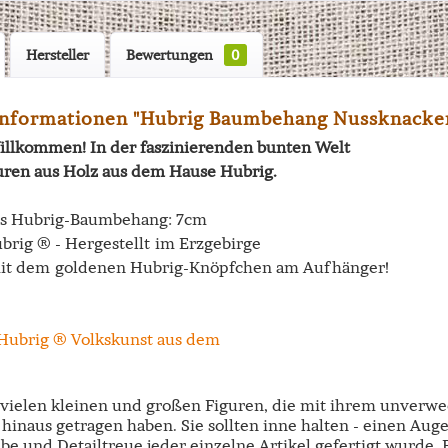
Hersteller
Bewertungen
0
nformationen "Hubrig Baumbehang Nussknacker
illkommen! In der faszinierenden bunten Welt
uren aus Holz aus dem Hause Hubrig.
es Hubrig-Baumbehang: 7cm
brig ® - Hergestellt im Erzgebirge
it dem goldenen Hubrig-Knöpfchen am Aufhänger!
e vielen kleinen und großen Figuren, die mit ihrem unverw
hinaus getragen haben. Sie sollten inne halten - einen Aug
ebe und Detailtreue jeder einzelne Artikel gefertigt wurde.