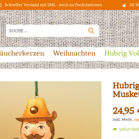
Schneller Versand mit DHL - auch an Packstationen
30 T
äucherkerzen
Weihnachten
Hubrig Vo
Hubri
Musket
24,95 
inkl. MwSt.
zz
sofort lie