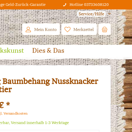
age Geld-Zurück-Garantie
Hotline 03733608120
Service/Hilfe
Mein Konto
Merkzettel
lkskunst
Dies & Das
g Baumbehang Nussknacker
ier
€ *
gl. Versandkosten
ferbar, Versand innerhalb 1-3 Werktage