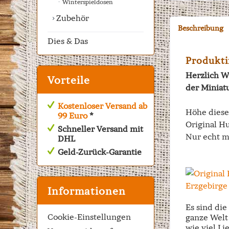
Winterspieldosen
Zubehör
Beschreibung
Dies & Das
Produkti
Herzlich W
Vorteile
der Miniat
Kostenloser Versand ab
Höhe dies
99 Euro
*
Original Hu
Schneller Versand mit
Nur echt m
DHL
Geld-Zurück-Garantie
Informationen
Es sind di
Cookie-Einstellungen
ganze Welt 
wie viel Li