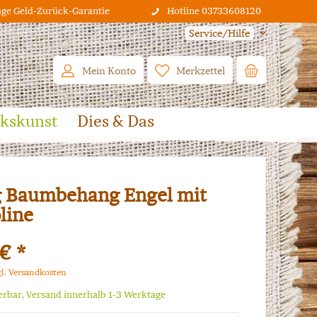
age Geld-Zurück-Garantie
Hotline 03733608120
Service/Hilfe
Mein Konto
Merkzettel
lkskunst
Dies & Das
 Baumbehang Engel mit
line
€ *
gl. Versandkosten
ferbar, Versand innerhalb 1-3 Werktage