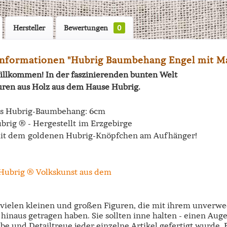
Hersteller
Bewertungen
0
nformationen "Hubrig Baumbehang Engel mit M
illkommen! In der faszinierenden bunten Welt
uren aus Holz aus dem Hause Hubrig.
es Hubrig-Baumbehang: 6cm
brig ® - Hergestellt im Erzgebirge
it dem goldenen Hubrig-Knöpfchen am Aufhänger!
e vielen kleinen und großen Figuren, die mit ihrem unverw
hinaus getragen haben. Sie sollten inne halten - einen Aug
ebe und Detailtreue jeder einzelne Artikel gefertigt wurde.