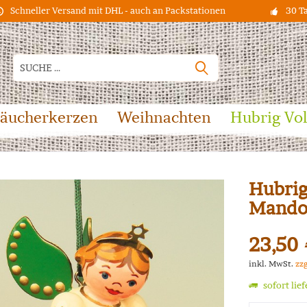
Schneller Versand mit DHL - auch an Packstationen
30 T
äucherkerzen
Weihnachten
Hubrig Vo
Hubrig
Mando
23,50 
inkl. MwSt.
zz
sofort lie