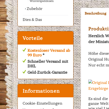
Winterspieldosen
Zubehör
Beschreibung
Dies & Das
Produkti
Herzlich W
Vorteile
der Miniat
Kostenloser Versand ab
Höhe dies
99 Euro
*
Original Hu
Schneller Versand mit
Nur echt m
DHL
Geld-Zurück-Garantie
Informationen
Es sind di
Cookie-Einstellungen
ganze Welt 
wie viel Li