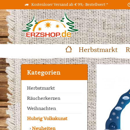
Kostenloser Versand ab € 99,- Bestellwert *
Herbstmarkt
R
Kategorien
Herbstmarkt
Räucherkerzen
Weihnachten
Hubrig Volkskunst
Neuheiten