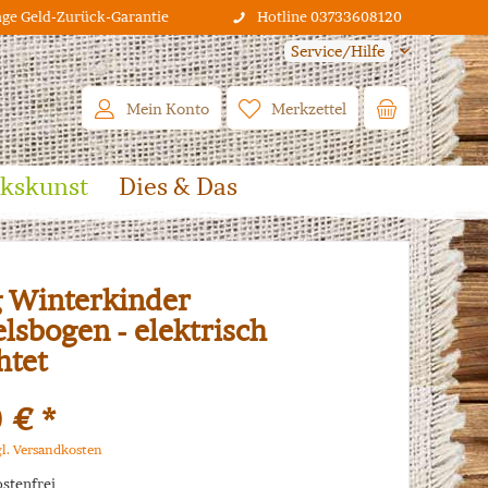
age Geld-Zurück-Garantie
Hotline 03733608120
Service/Hilfe
Mein Konto
Merkzettel
lkskunst
Dies & Das
 Winterkinder
sbogen - elektrisch
htet
 € *
gl. Versandkosten
stenfrei