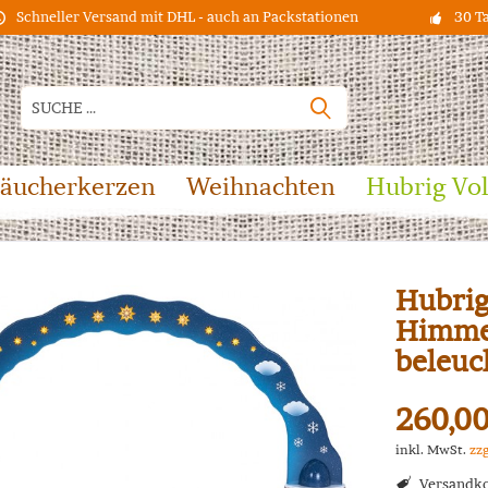
Schneller Versand mit DHL - auch an Packstationen
30 T
äucherkerzen
Weihnachten
Hubrig Vo
Hubrig
Himmel
beleuc
260,00
inkl. MwSt.
zz
Versandko