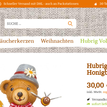
Schneller Versand mit DHL - auch an Packstationen
30 T
äucherkerzen
Weihnachten
Hubrig Vo
Hubrig
Honigb
30,00 
inkl. MwSt.
zz
Versandko
sofort lie