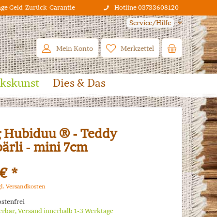
age Geld-Zurück-Garantie
Hotline 03733608120
Service/Hilfe
Mein Konto
Merkzettel
lkskunst
Dies & Das
 Hubiduu ® - Teddy
ärli - mini 7cm
€ *
gl. Versandkosten
stenfrei
ferbar, Versand innerhalb 1-3 Werktage