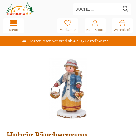
Menü
Merkzettel
Mein Konto
Warenkorb
Kostenloser Versand ab € 99,- Bestellwert *
Hubrig Räuchermann