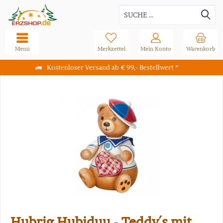
Menü
Merkzettel
Mein Konto
Warenkorb
Kostenloser Versand ab € 99,- Bestellwert *
Hubrig Hubiduu - Teddy´s mit