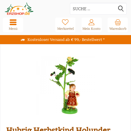
Menü
Merkzettel
Mein Konto
Warenkorb
Kostenloser Versand ab € 99,- Bestellwert *
Hubrig Herbstkind Holunder