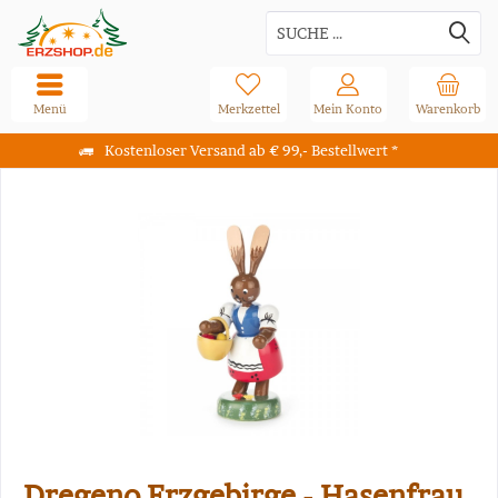
Menü
Merkzettel
Mein Konto
Warenkorb
Kostenloser Versand ab € 99,- Bestellwert *
Dregeno Erzgebirge - Hasenfrau,