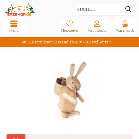
Menü
Merkzettel
Mein Konto
Warenkorb
Kostenloser Versand ab € 99,- Bestellwert *