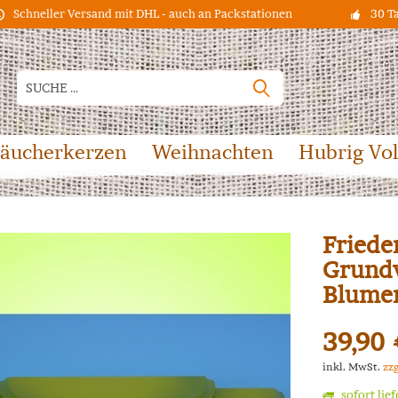
Schneller Versand mit DHL - auch an Packstationen
30 T
äucherkerzen
Weihnachten
Hubrig Vo
Friede
Grundw
Blume
39,90 
inkl. MwSt.
zz
sofort lie