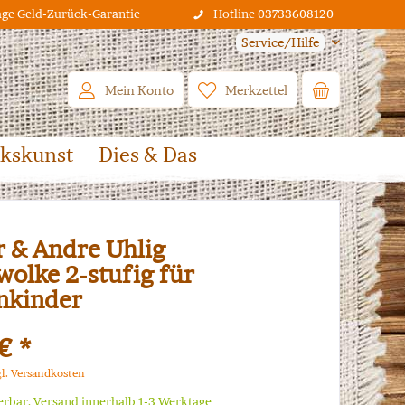
age Geld-Zurück-Garantie
Hotline 03733608120
Service/Hilfe
Mein Konto
Merkzettel
lkskunst
Dies & Das
r & Andre Uhlig
olke 2-stufig für
nkinder
€ *
gl. Versandkosten
ferbar, Versand innerhalb 1-3 Werktage