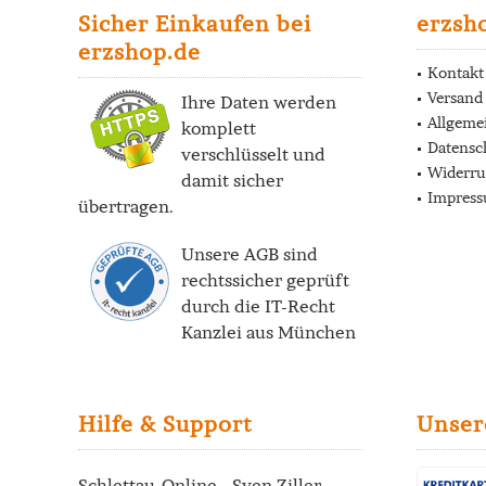
Sicher Einkaufen bei
erzsh
erzshop.de
Kontakt
Versand
Ihre Daten werden
Allgeme
komplett
Datensc
verschlüsselt und
Widerru
damit sicher
Impres
übertragen.
Unsere AGB sind
rechtssicher geprüft
durch die
IT-Recht
Kanzlei
aus München
Hilfe & Support
Unser
Schlettau-Online - Sven Ziller