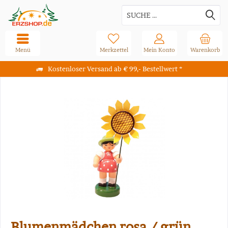
Menü
Merkzettel
Mein Konto
Warenkorb
Kostenloser Versand ab € 99,- Bestellwert *
Blumenmädchen rosa / grün,