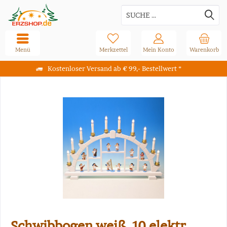
Menü
Merkzettel
Mein Konto
Warenkorb
Kostenloser Versand ab € 99,- Bestellwert *
Schwibbogen weiß, 10 elektr.